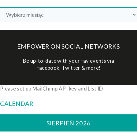
Archiwa
EMPOWER ON SOCIAL NETWORKS
Be up-to-date with your fav events via
Facebook, Twitter & more!
Please set up MailChimp API key and List ID
CALENDAR
SIERPIEŃ 2026