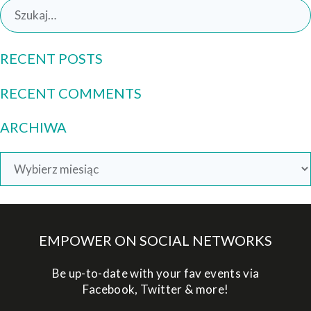
Search
for:
RECENT POSTS
RECENT COMMENTS
ARCHIWA
Archiwa
EMPOWER ON SOCIAL NETWORKS
Be up-to-date with your fav events via
Facebook, Twitter & more!